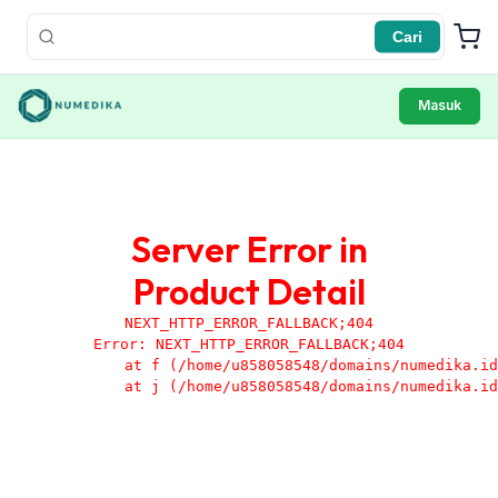
Cari
Masuk
Server Error in
Product Detail
NEXT_HTTP_ERROR_FALLBACK;404
Error: NEXT_HTTP_ERROR_FALLBACK;404

    at f (/home/u858058548/domains/numedika.id
    at j (/home/u858058548/domains/numedika.id