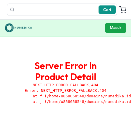
Cari
Masuk
Server Error in
Product Detail
NEXT_HTTP_ERROR_FALLBACK;404
Error: NEXT_HTTP_ERROR_FALLBACK;404

    at f (/home/u858058548/domains/numedika.id
    at j (/home/u858058548/domains/numedika.id